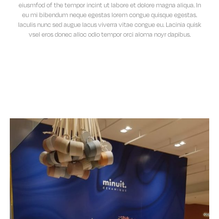
eiusmfod of the tempor incint ut labore et dolore magna aliqua. In
eu mi bibendum neque egestas lorem congue quisque egestas.
Iaculis nunc sed augue lacus viverra vitae congue eu. Lacinia quisk
vsel eros donec alloc odio tempor orci aloma noyr dapibus.