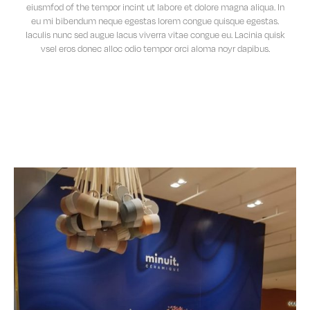
eiusmfod of the tempor incint ut labore et dolore magna aliqua. In
eu mi bibendum neque egestas lorem congue quisque egestas.
Iaculis nunc sed augue lacus viverra vitae congue eu. Lacinia quisk
vsel eros donec alloc odio tempor orci aloma noyr dapibus.