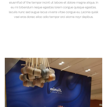
eiusmfod of the tempor incint ut labore et dolore magna aliqua. In
eu mi bibendum neque egestas lorem congue quisque egestas.
Iaculis nunc sed augue lacus viverra vitae congue eu. Lacinia quisk
vsel eros donec alloc odio tempor orci aloma noyr dapibus.